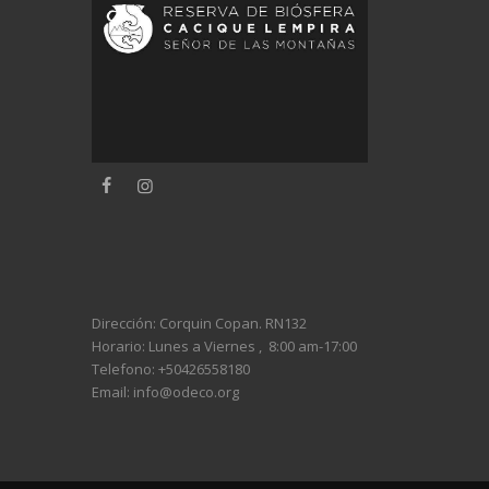
Dirección: Corquin Copan. RN132
Horario:
Lunes a Viernes ,
8:00 am-17:00
Telefono: +504
26558180
Email: info@odeco
.org