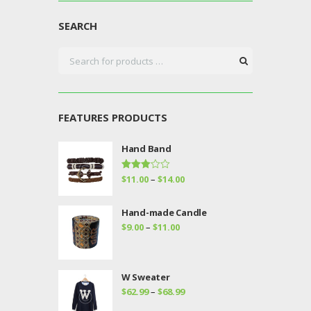
SEARCH
FEATURES PRODUCTS
Hand Band
Valorad
$
11.00
–
$
14.00
o con
3.00
de 5
Hand-made Candle
$
9.00
–
$
11.00
W Sweater
$
62.99
–
$
68.99