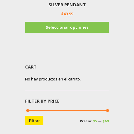
SILVER PENDANT
$
49.99
Este
Seleccionar opciones
producto
tiene
múltiples
variantes.
Las
opciones
CART
se
pueden
No hay productos en el carrito.
elegir
en
la
página
FILTER BY PRICE
de
producto
Precio
Precio
Filtrar
Precio:
$5
—
$69
mínimo
máximo