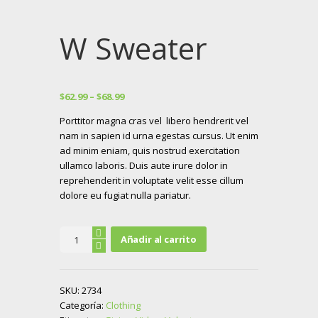
W Sweater
$
62.99
–
$
68.99
Porttitor magna cras vel libero hendrerit vel
nam in sapien id urna egestas cursus. Ut enim
ad minim eniam, quis nostrud exercitation
ullamco laboris. Duis aute irure dolor in
reprehenderit in voluptate velit esse cillum
dolore eu fugiat nulla pariatur.
W
Añadir al carrito
Sweater
cantidad
SKU:
2734
Categoría:
Clothing