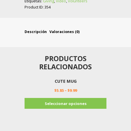
Etiquetas:
Giving
,
Video
,
Volunteers
Product ID:
354
Descripción
Valoraciones (0)
PRODUCTOS
RELACIONADOS
CUTE MUG
$
5.85
–
$
9.99
Este
Seleccionar opciones
producto
tiene
múltiples
variantes.