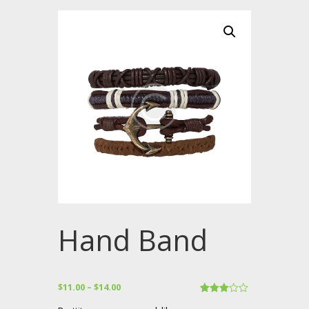
Hand Band
$
11.00
–
$
14.00
Valorad
1