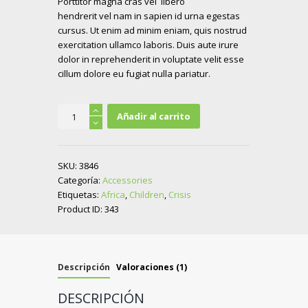
Porttitor magna cras vel libero
o con
3.00
hendrerit vel nam in sapien id urna egestas
de 5
en
cursus. Ut enim ad minim eniam, quis nostrud
base
exercitation ullamco laboris. Duis aute irure
a
valorac
dolor in reprehenderit in voluptate velit esse
ión de
cillum dolore eu fugiat nulla pariatur.
un
cliente
Hand
Añadir al carrito
Band
cantidad
SKU:
3846
Categoría:
Accessories
Etiquetas:
Africa
,
Children
,
Crisis
Product ID:
343
Descripción
Valoraciones (1)
DESCRIPCIÓN