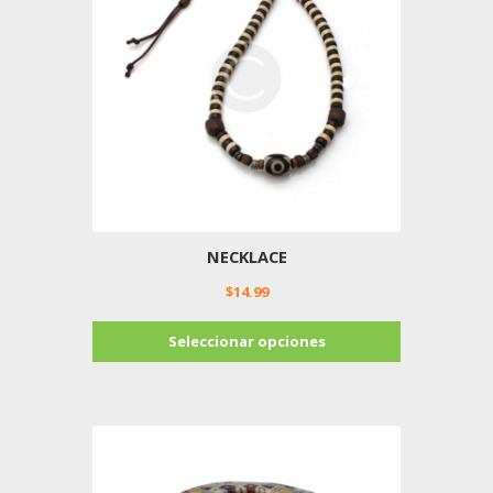
NECKLACE
$
14.99
Este
Seleccionar opciones
producto
tiene
múltiples
variantes.
Las
opciones
se