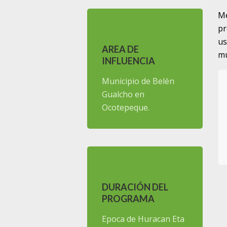
Me
pr
us
AREA DE
mu
INFLUENCIA
Municipio de Belén
Gualcho en
Ocotepeque.
DURACIÓN DEL
PROGRAMA
Epoca de Huracan Eta