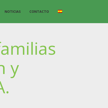
NOTICIAS
CONTACTO
amilias
n y
A.