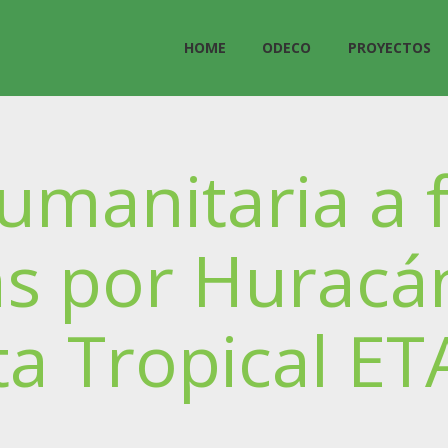
HOME
ODECO
PROYECTOS
manitaria a f
as por Huracá
a Tropical ET