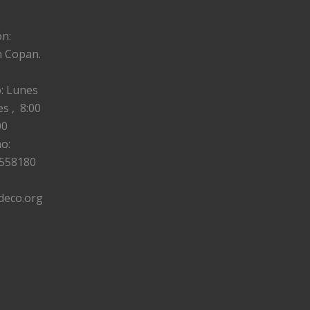
ón:
n Copan.
:
Lunes
es ,
8:00
00
o:
558180
deco
.org