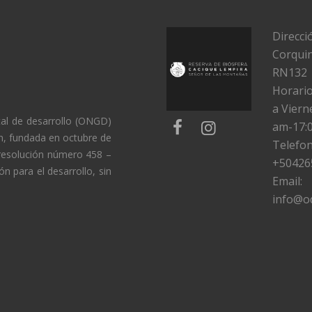
Direcci
Corqui
RN132
Horario
a Viern
al de desarrollo (ONGD)
am-17:
n, fundada en octubre de
Telefon
 resolución número 458 –
+504
26
 para el desarrollo, sin
Email:
info@o